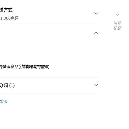
送方式
1,000免運
清除
紀錄
次付款
清微瑕良品(請詳閱購買需知)
類 (1)
掛飾、擺飾
y
客服