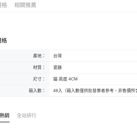
規格
相關推薦
黑貓本島
每筆NT$2
黑貓外島
每筆NT$3
規格
產地：
台灣
材質：
瓷器
尺寸：
貓 高度 4CM
箱入數：
48入（箱入數僅供批發業者參考，非售價所
熱銷
全站排行