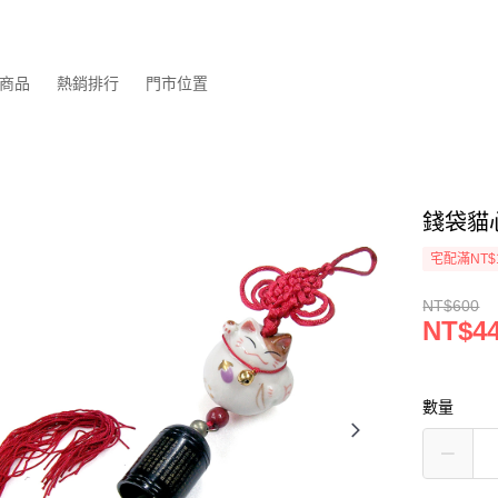
商品
熱銷排行
門市位置
錢袋貓心
宅配滿NT$
NT$600
NT$4
數量