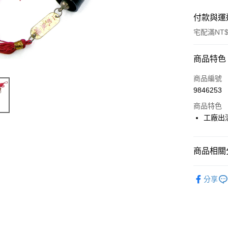
付款與運
宅配滿NT$
付款方式
商品特色
信用卡一
商品編號
9846253
LINE Pay
商品特色
Apple Pay
工廠出
街口支付
商品相關分
悠遊付
裝飾品
Google Pa
分享
ATM付款
運送方式