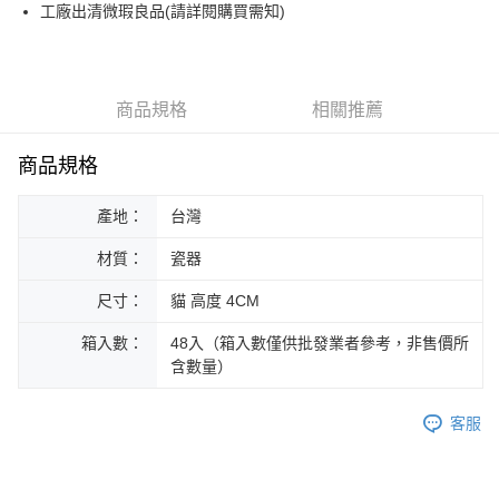
街口支付
工廠出清微瑕良品(請詳閱購買需知)
悠遊付
Google Pay
商品規格
相關推薦
ATM付款
商品規格
運送方式
產地：
台灣
黑貓本島宅配
每筆NT$200，滿NT$1,000(含以上)免運費
材質：
瓷器
黑貓外島宅配
尺寸：
貓 高度 4CM
每筆NT$360
箱入數：
48入（箱入數僅供批發業者參考，非售價所
含數量）
客服