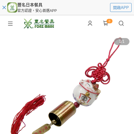
豐名日本餐具
開啟APP
官方認證，安心首選APP
0
1
/
1